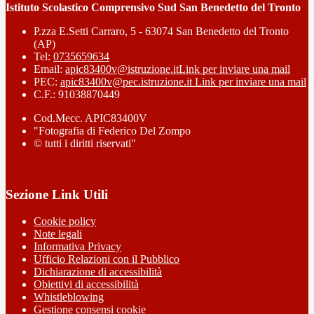
Istituto Scolastico Comprensivo Sud San Benedetto del Tronto
P.zza E.Setti Carraro, 5 - 63074 San Benedetto del Tronto
(AP)
Tel:
0735659634
Email:
apic83400v@istruzione.it
Link per inviare una mail
PEC:
apic83400v@pec.istruzione.it
Link per inviare una mail
C.F.: 91038870449
Cod.Mecc. APIC83400V
"Fotografia di Federico Del Zompo
© tutti i diritti riservati"
Sezione Link Utili
Cookie policy
Note legali
Informativa Privacy
Ufficio Relazioni con il Pubblico
Dichiarazione di accessibilità
Obiettivi di accessibilità
Whistleblowing
Gestione consensi cookie