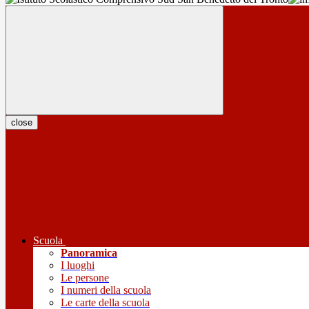
close
Scuola
Panoramica
I luoghi
Le persone
I numeri della scuola
Le carte della scuola