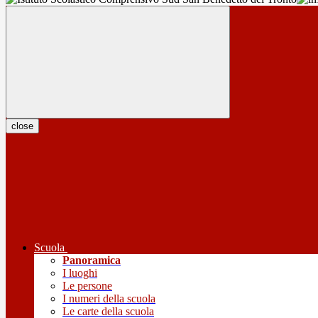
close
Scuola
Panoramica
I luoghi
Le persone
I numeri della scuola
Le carte della scuola