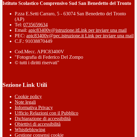
Istituto Scolastico Comprensivo Sud San Benedetto del Tronto
P.zza E.Setti Carraro, 5 - 63074 San Benedetto del Tronto
(AP)
Tel:
0735659634
Email:
apic83400v@istruzione.it
Link per inviare una mail
PEC:
apic83400v@pec.istruzione.it
Link per inviare una mail
C.F.: 91038870449
Cod.Mecc. APIC83400V
"Fotografia di Federico Del Zompo
© tutti i diritti riservati"
Sezione Link Utili
Cookie policy
Note legali
Informativa Privacy
Ufficio Relazioni con il Pubblico
Dichiarazione di accessibilità
Obiettivi di accessibilità
Whistleblowing
Gestione consensi cookie