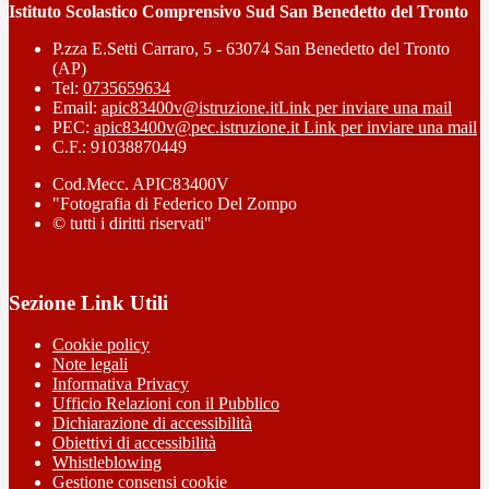
Istituto Scolastico Comprensivo Sud San Benedetto del Tronto
P.zza E.Setti Carraro, 5 - 63074 San Benedetto del Tronto
(AP)
Tel:
0735659634
Email:
apic83400v@istruzione.it
Link per inviare una mail
PEC:
apic83400v@pec.istruzione.it
Link per inviare una mail
C.F.: 91038870449
Cod.Mecc. APIC83400V
"Fotografia di Federico Del Zompo
© tutti i diritti riservati"
Sezione Link Utili
Cookie policy
Note legali
Informativa Privacy
Ufficio Relazioni con il Pubblico
Dichiarazione di accessibilità
Obiettivi di accessibilità
Whistleblowing
Gestione consensi cookie