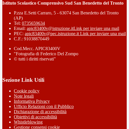
Istituto Scolastico Comprensivo Sud San Benedetto del Tronto
P.zza E.Setti Carraro, 5 - 63074 San Benedetto del Tronto
(AP)
Tel:
0735659634
Email:
apic83400v@istruzione.it
Link per inviare una mail
PEC:
apic83400v@pec.istruzione.it
Link per inviare una mail
C.F.: 91038870449
Cod.Mecc. APIC83400V
"Fotografia di Federico Del Zompo
© tutti i diritti riservati"
Sezione Link Utili
Cookie policy
Note legali
Informativa Privacy
Ufficio Relazioni con il Pubblico
Dichiarazione di accessibilità
Obiettivi di accessibilità
Whistleblowing
Gestione consensi cookie