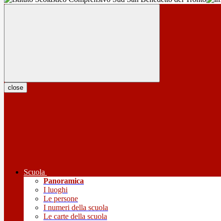
close
Scuola
Panoramica
I luoghi
Le persone
I numeri della scuola
Le carte della scuola