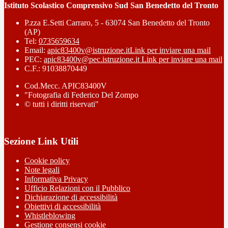
Istituto Scolastico Comprensivo Sud San Benedetto del Tronto
P.zza E.Setti Carraro, 5 - 63074 San Benedetto del Tronto
(AP)
Tel:
0735659634
Email:
apic83400v@istruzione.it
Link per inviare una mail
PEC:
apic83400v@pec.istruzione.it
Link per inviare una mail
C.F.: 91038870449
Cod.Mecc. APIC83400V
"Fotografia di Federico Del Zompo
© tutti i diritti riservati"
Sezione Link Utili
Cookie policy
Note legali
Informativa Privacy
Ufficio Relazioni con il Pubblico
Dichiarazione di accessibilità
Obiettivi di accessibilità
Whistleblowing
Gestione consensi cookie