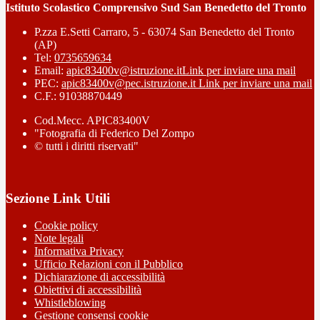
Istituto Scolastico Comprensivo Sud San Benedetto del Tronto
P.zza E.Setti Carraro, 5 - 63074 San Benedetto del Tronto
(AP)
Tel:
0735659634
Email:
apic83400v@istruzione.it
Link per inviare una mail
PEC:
apic83400v@pec.istruzione.it
Link per inviare una mail
C.F.: 91038870449
Cod.Mecc. APIC83400V
"Fotografia di Federico Del Zompo
© tutti i diritti riservati"
Sezione Link Utili
Cookie policy
Note legali
Informativa Privacy
Ufficio Relazioni con il Pubblico
Dichiarazione di accessibilità
Obiettivi di accessibilità
Whistleblowing
Gestione consensi cookie