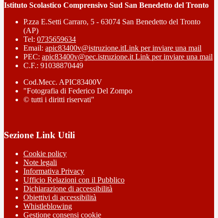
Istituto Scolastico Comprensivo Sud San Benedetto del Tronto
P.zza E.Setti Carraro, 5 - 63074 San Benedetto del Tronto
(AP)
Tel:
0735659634
Email:
apic83400v@istruzione.it
Link per inviare una mail
PEC:
apic83400v@pec.istruzione.it
Link per inviare una mail
C.F.: 91038870449
Cod.Mecc. APIC83400V
"Fotografia di Federico Del Zompo
© tutti i diritti riservati"
Sezione Link Utili
Cookie policy
Note legali
Informativa Privacy
Ufficio Relazioni con il Pubblico
Dichiarazione di accessibilità
Obiettivi di accessibilità
Whistleblowing
Gestione consensi cookie