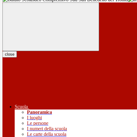
close
Scuola
Panoramica
I luoghi
Le persone
I numeri della scuola
Le carte della scuola