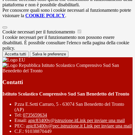
piattaforma e non è possibile disabilitarli.
Per conoscere quali sono i cookie necessari al funzionamento potete
visionare la
COOKIE POLICY
.
Cookie necessari per il funzionamento
I cookie necessari per il funzionamento non possono essere
disabilitati. È possibile consultare l'elenco nella pagina della cookie
policy.
Accetta tutti
Salva le preferenze
Istituto Scolastico Comprensivo Sud San
Benedetto del Tronto
Contatti
Istituto Scolastico Comprensivo Sud San Benedetto del Tronto
P.zza E.Setti Carraro, 5 - 63074 San Benedetto del Tronto
(AP)
Tel:
0735659634
Email:
apic83400v@istruzione.it
Link per inviare una mail
PEC:
apic83400v@pec.istruzione.it
Link per inviare una mail
C.F.: 91038870449