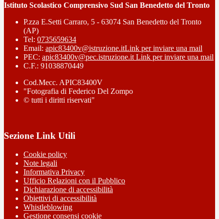
Istituto Scolastico Comprensivo Sud San Benedetto del Tronto
P.zza E.Setti Carraro, 5 - 63074 San Benedetto del Tronto
(AP)
Tel:
0735659634
Email:
apic83400v@istruzione.it
Link per inviare una mail
PEC:
apic83400v@pec.istruzione.it
Link per inviare una mail
C.F.: 91038870449
Cod.Mecc. APIC83400V
"Fotografia di Federico Del Zompo
© tutti i diritti riservati"
Sezione Link Utili
Cookie policy
Note legali
Informativa Privacy
Ufficio Relazioni con il Pubblico
Dichiarazione di accessibilità
Obiettivi di accessibilità
Whistleblowing
Gestione consensi cookie