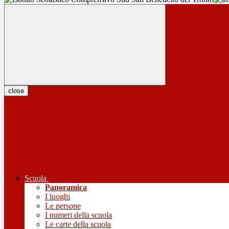
close
Scuola
Panoramica
I luoghi
Le persone
I numeri della scuola
Le carte della scuola