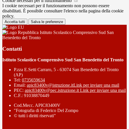
Cookie necessari per il funzionamento
I cookie necessari per il funzionamento non possono essere
disabilitati. È possibile consultare l'elenco nella pagina della cookie
policy.
Accetta tutti
Salva le preferenze
Istituto Scolastico Comprensivo Sud San
Benedetto del Tronto
Contatti
Istituto Scolastico Comprensivo Sud San Benedetto del Tronto
P.zza E.Setti Carraro, 5 - 63074 San Benedetto del Tronto
(AP)
Tel:
0735659634
Email:
apic83400v@istruzione.it
Link per inviare una mail
PEC:
apic83400v@pec.istruzione.it
Link per inviare una mail
C.F.: 91038870449
Cod.Mecc. APIC83400V
"Fotografia di Federico Del Zompo
© tutti i diritti riservati"