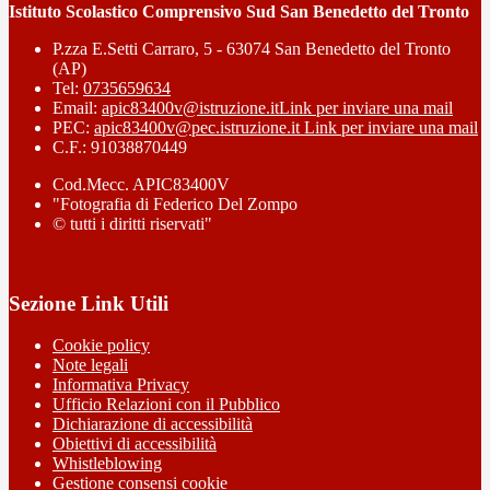
Istituto Scolastico Comprensivo Sud San Benedetto del Tronto
P.zza E.Setti Carraro, 5 - 63074 San Benedetto del Tronto
(AP)
Tel:
0735659634
Email:
apic83400v@istruzione.it
Link per inviare una mail
PEC:
apic83400v@pec.istruzione.it
Link per inviare una mail
C.F.: 91038870449
Cod.Mecc. APIC83400V
"Fotografia di Federico Del Zompo
© tutti i diritti riservati"
Sezione Link Utili
Cookie policy
Note legali
Informativa Privacy
Ufficio Relazioni con il Pubblico
Dichiarazione di accessibilità
Obiettivi di accessibilità
Whistleblowing
Gestione consensi cookie