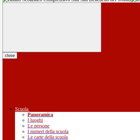
close
Scuola
Panoramica
I luoghi
Le persone
I numeri della scuola
Le carte della scuola