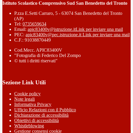
Istituto Scolastico Comprensivo Sud San Benedetto del Tronto
P.zza E.Setti Carraro, 5 - 63074 San Benedetto del Tronto
(AP)
Tel:
0735659634
Email:
apic83400v@istruzione.it
Link per inviare una mail
PEC:
apic83400v@pec.istruzione.it
Link per inviare una mail
C.F.: 91038870449
Cod.Mecc. APIC83400V
"Fotografia di Federico Del Zompo
© tutti i diritti riservati"
Sezione Link Utili
Cookie policy
Note legali
Informativa Privacy
Ufficio Relazioni con il Pubblico
Dichiarazione di accessibilità
Obiettivi di accessibilità
Whistleblowing
Gestione consensi cookie