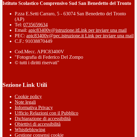
Istituto Scolastico Comprensivo Sud San Benedetto del Tronto
P.zza E.Setti Carraro, 5 - 63074 San Benedetto del Tronto
(AP)
Tel:
0735659634
Email:
apic83400v@istruzione.it
Link per inviare una mail
PEC:
apic83400v@pec.istruzione.it
Link per inviare una mail
C.F.: 91038870449
Cod.Mecc. APIC83400V
"Fotografia di Federico Del Zompo
© tutti i diritti riservati"
Sezione Link Utili
Cookie policy
Note legali
Informativa Privacy
Ufficio Relazioni con il Pubblico
Dichiarazione di accessibilità
Obiettivi di accessibilità
Whistleblowing
Gestione consensi cookie