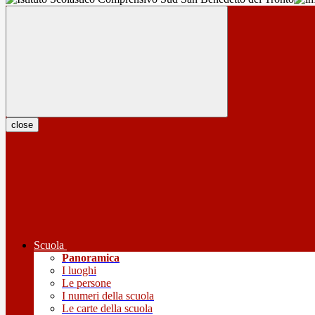
close
Scuola
Panoramica
I luoghi
Le persone
I numeri della scuola
Le carte della scuola