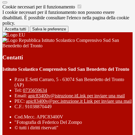
Cookie necessari per il funzionamento
I cookie necessari per il funzionamento non possono essere
disabilitati. È possibile consultare l'elenco nella pagina della cookie
policy.
Accetta tutti
Salva le preferenze
Istituto Scolastico Comprensivo Sud San
Benedetto del Tronto
Contatti
Istituto Scolastico Comprensivo Sud San Benedetto del Tronto
P.zza E.Setti Carraro, 5 - 63074 San Benedetto del Tronto
(AP)
Tel:
0735659634
Email:
apic83400v@istruzione.it
Link per inviare una mail
PEC:
apic83400v@pec.istruzione.it
Link per inviare una mail
C.F.: 91038870449
Cod.Mecc. APIC83400V
"Fotografia di Federico Del Zompo
© tutti i diritti riservati"