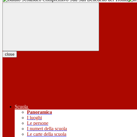
close
Scuola
Panoramica
I luoghi
Le persone
I numeri della scuola
Le carte della scuola