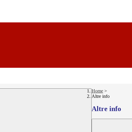
Home
>
Altre info
Altre info