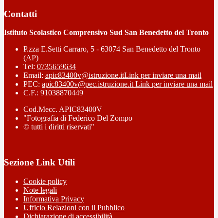
Contatti
Istituto Scolastico Comprensivo Sud San Benedetto del Tronto
P.zza E.Setti Carraro, 5 - 63074 San Benedetto del Tronto
(AP)
Tel:
0735659634
Email:
apic83400v@istruzione.it
Link per inviare una mail
PEC:
apic83400v@pec.istruzione.it
Link per inviare una mail
C.F.: 91038870449
Cod.Mecc. APIC83400V
"Fotografia di Federico Del Zompo
© tutti i diritti riservati"
Sezione Link Utili
Cookie policy
Note legali
Informativa Privacy
Ufficio Relazioni con il Pubblico
Dichiarazione di accessibilità