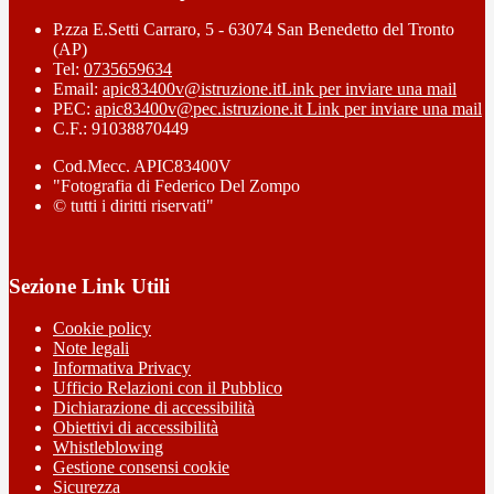
P.zza E.Setti Carraro, 5 - 63074 San Benedetto del Tronto
(AP)
Tel:
0735659634
Email:
apic83400v@istruzione.it
Link per inviare una mail
PEC:
apic83400v@pec.istruzione.it
Link per inviare una mail
C.F.: 91038870449
Cod.Mecc. APIC83400V
"Fotografia di Federico Del Zompo
© tutti i diritti riservati"
Sezione Link Utili
Cookie policy
Note legali
Informativa Privacy
Ufficio Relazioni con il Pubblico
Dichiarazione di accessibilità
Obiettivi di accessibilità
Whistleblowing
Gestione consensi cookie
Sicurezza