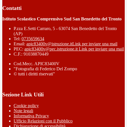
Contatti
Istituto Scolastico Comprensivo Sud San Benedetto del Tronto
P.zza E.Setti Carraro, 5 - 63074 San Benedetto del Tronto
(AP)
Tel:
0735659634
Email:
apic83400v@istruzione.it
Link per inviare una mail
PEC:
apic83400v@pec.istruzione.it
Link per inviare una mail
C.F.: 91038870449
Cod.Mecc. APIC83400V
"Fotografia di Federico Del Zompo
© tutti i diritti riservati"
Sezione Link Utili
Cookie policy
Note legali
Informativa Privacy
Ufficio Relazioni con il Pubblico
Dichiarazione di accessibilità