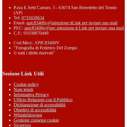
P.zza E.Setti Carraro, 5 - 63074 San Benedetto del Tronto
(AP)
Tel:
0735659634
Email:
apic83400v@istruzione.it
Link per inviare una mail
PEC:
apic83400v@pec.istruzione.it
Link per inviare una mail
C.F.: 91038870449
Cod.Mecc. APIC83400V
"Fotografia di Federico Del Zompo
© tutti i diritti riservati"
Sezione Link Utili
Cookie policy
Note legali
Informativa Privacy
Ufficio Relazioni con il Pubblico
Dichiarazione di accessibilità
Obiettivi di accessibilità
Whistleblowing
Gestione consensi cookie
Sicurezza