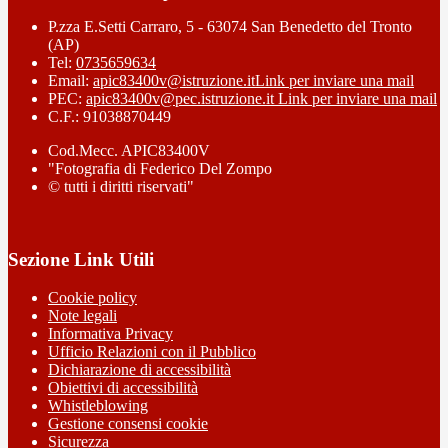
P.zza E.Setti Carraro, 5 - 63074 San Benedetto del Tronto
(AP)
Tel:
0735659634
Email:
apic83400v@istruzione.it
Link per inviare una mail
PEC:
apic83400v@pec.istruzione.it
Link per inviare una mail
C.F.: 91038870449
Cod.Mecc. APIC83400V
"Fotografia di Federico Del Zompo
© tutti i diritti riservati"
Sezione Link Utili
Cookie policy
Note legali
Informativa Privacy
Ufficio Relazioni con il Pubblico
Dichiarazione di accessibilità
Obiettivi di accessibilità
Whistleblowing
Gestione consensi cookie
Sicurezza