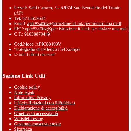
P.zza E.Setti Carraro, 5 - 63074 San Benedetto del Tronto
(AP)
Tel:
0735659634
Email:
apic83400v@istruzione.it
Link per inviare una mail
PEC:
apic83400v@pec.istruzione.it
Link per inviare una mail
C.F.: 91038870449
Cod.Mecc. APIC83400V
"Fotografia di Federico Del Zompo
© tutti i diritti riservati"
Sezione Link Utili
Cookie policy
Note legali
Informativa Privacy
Ufficio Relazioni con il Pubblico
Dichiarazione di accessibilità
Obiettivi di accessibilità
Whistleblowing
Gestione consensi cookie
Sicurezza