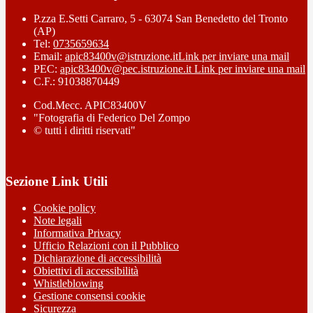
P.zza E.Setti Carraro, 5 - 63074 San Benedetto del Tronto
(AP)
Tel:
0735659634
Email:
apic83400v@istruzione.it
Link per inviare una mail
PEC:
apic83400v@pec.istruzione.it
Link per inviare una mail
C.F.: 91038870449
Cod.Mecc. APIC83400V
"Fotografia di Federico Del Zompo
© tutti i diritti riservati"
Sezione Link Utili
Cookie policy
Note legali
Informativa Privacy
Ufficio Relazioni con il Pubblico
Dichiarazione di accessibilità
Obiettivi di accessibilità
Whistleblowing
Gestione consensi cookie
Sicurezza