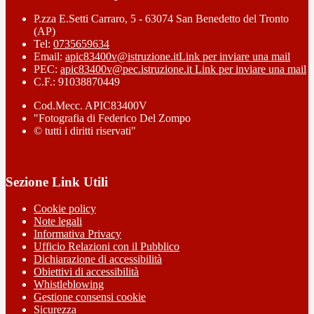
P.zza E.Setti Carraro, 5 - 63074 San Benedetto del Tronto
(AP)
Tel:
0735659634
Email:
apic83400v@istruzione.it
Link per inviare una mail
PEC:
apic83400v@pec.istruzione.it
Link per inviare una mail
C.F.: 91038870449
Cod.Mecc. APIC83400V
"Fotografia di Federico Del Zompo
© tutti i diritti riservati"
Sezione Link Utili
Cookie policy
Note legali
Informativa Privacy
Ufficio Relazioni con il Pubblico
Dichiarazione di accessibilità
Obiettivi di accessibilità
Whistleblowing
Gestione consensi cookie
Sicurezza