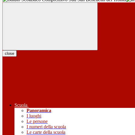
close
Scuola
Panoramica
I luoghi
Le persone
I numeri della scuola
Le carte della scuola