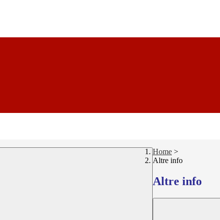
Home
>
Altre info
Altre info