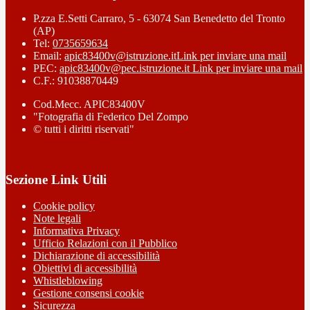
P.zza E.Setti Carraro, 5 - 63074 San Benedetto del Tronto
(AP)
Tel:
0735659634
Email:
apic83400v@istruzione.it
Link per inviare una mail
PEC:
apic83400v@pec.istruzione.it
Link per inviare una mail
C.F.: 91038870449
Cod.Mecc. APIC83400V
"Fotografia di Federico Del Zompo
© tutti i diritti riservati"
Sezione Link Utili
Cookie policy
Note legali
Informativa Privacy
Ufficio Relazioni con il Pubblico
Dichiarazione di accessibilità
Obiettivi di accessibilità
Whistleblowing
Gestione consensi cookie
Sicurezza