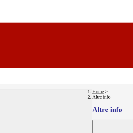
Home
>
Altre info
Altre info