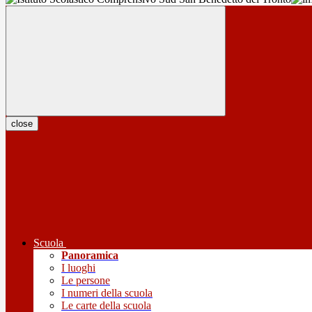
close
Scuola
Panoramica
I luoghi
Le persone
I numeri della scuola
Le carte della scuola