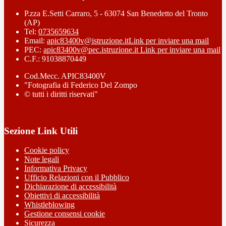
P.zza E.Setti Carraro, 5 - 63074 San Benedetto del Tronto
(AP)
Tel:
0735659634
Email:
apic83400v@istruzione.it
Link per inviare una mail
PEC:
apic83400v@pec.istruzione.it
Link per inviare una mail
C.F.: 91038870449
Cod.Mecc. APIC83400V
"Fotografia di Federico Del Zompo
© tutti i diritti riservati"
Sezione Link Utili
Cookie policy
Note legali
Informativa Privacy
Ufficio Relazioni con il Pubblico
Dichiarazione di accessibilità
Obiettivi di accessibilità
Whistleblowing
Gestione consensi cookie
Sicurezza