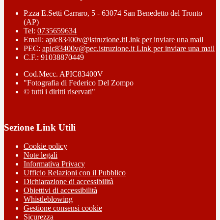
P.zza E.Setti Carraro, 5 - 63074 San Benedetto del Tronto
(AP)
Tel:
0735659634
Email:
apic83400v@istruzione.it
Link per inviare una mail
PEC:
apic83400v@pec.istruzione.it
Link per inviare una mail
C.F.: 91038870449
Cod.Mecc. APIC83400V
"Fotografia di Federico Del Zompo
© tutti i diritti riservati"
Sezione Link Utili
Cookie policy
Note legali
Informativa Privacy
Ufficio Relazioni con il Pubblico
Dichiarazione di accessibilità
Obiettivi di accessibilità
Whistleblowing
Gestione consensi cookie
Sicurezza