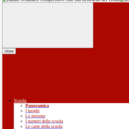
close
Scuola
Panoramica
I luoghi
Le persone
I numeri della scuola
Le carte della scuola