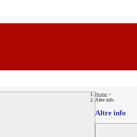
Home
>
Altre info
Altre info