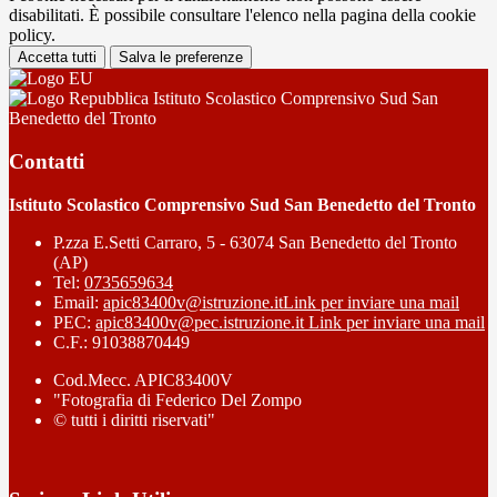
disabilitati. È possibile consultare l'elenco nella pagina della cookie
policy.
Accetta tutti
Salva le preferenze
Istituto Scolastico Comprensivo Sud San
Benedetto del Tronto
Contatti
Istituto Scolastico Comprensivo Sud San Benedetto del Tronto
P.zza E.Setti Carraro, 5 - 63074 San Benedetto del Tronto
(AP)
Tel:
0735659634
Email:
apic83400v@istruzione.it
Link per inviare una mail
PEC:
apic83400v@pec.istruzione.it
Link per inviare una mail
C.F.: 91038870449
Cod.Mecc. APIC83400V
"Fotografia di Federico Del Zompo
© tutti i diritti riservati"