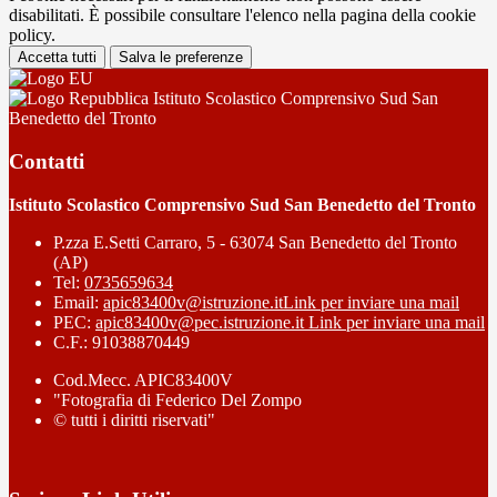
disabilitati. È possibile consultare l'elenco nella pagina della cookie
policy.
Accetta tutti
Salva le preferenze
Istituto Scolastico Comprensivo Sud San
Benedetto del Tronto
Contatti
Istituto Scolastico Comprensivo Sud San Benedetto del Tronto
P.zza E.Setti Carraro, 5 - 63074 San Benedetto del Tronto
(AP)
Tel:
0735659634
Email:
apic83400v@istruzione.it
Link per inviare una mail
PEC:
apic83400v@pec.istruzione.it
Link per inviare una mail
C.F.: 91038870449
Cod.Mecc. APIC83400V
"Fotografia di Federico Del Zompo
© tutti i diritti riservati"