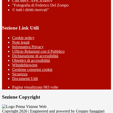
Cod.Mecc. APIC83400V
"Fotografia di Federico Del Zompo
© tutti i diritti riservati"
Sezione Link Utili
Cookie policy
Note legali
Informativa Privacy
Ufficio Relazioni con il Pubblico
Dichiarazione di accessibilità
Obiettivi di accessibilità
Whistleblowing
Gestione consensi cookie
Sicurezza
Documenti Utili
Pagina visualizzata
983
volte
Sezione Copyright
Copyright 2026 | Engineered and powered by Gruppo Spaggiari