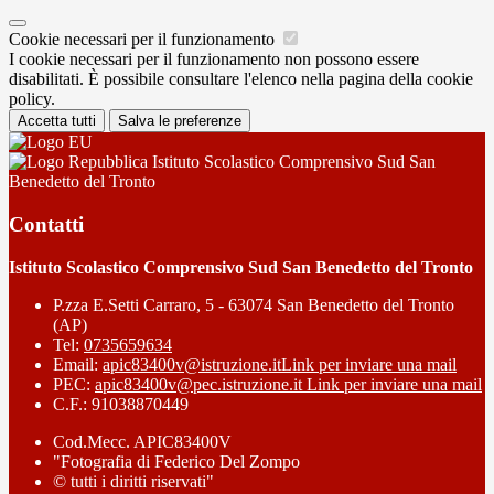
Cookie necessari per il funzionamento
I cookie necessari per il funzionamento non possono essere
disabilitati. È possibile consultare l'elenco nella pagina della cookie
policy.
Accetta tutti
Salva le preferenze
Istituto Scolastico Comprensivo Sud San
Benedetto del Tronto
Contatti
Istituto Scolastico Comprensivo Sud San Benedetto del Tronto
P.zza E.Setti Carraro, 5 - 63074 San Benedetto del Tronto
(AP)
Tel:
0735659634
Email:
apic83400v@istruzione.it
Link per inviare una mail
PEC:
apic83400v@pec.istruzione.it
Link per inviare una mail
C.F.: 91038870449
Cod.Mecc. APIC83400V
"Fotografia di Federico Del Zompo
© tutti i diritti riservati"