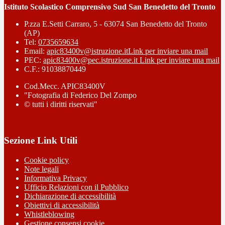
Istituto Scolastico Comprensivo Sud San Benedetto del Tronto
P.zza E.Setti Carraro, 5 - 63074 San Benedetto del Tronto
(AP)
Tel:
0735659634
Email:
apic83400v@istruzione.it
Link per inviare una mail
PEC:
apic83400v@pec.istruzione.it
Link per inviare una mail
C.F.: 91038870449
Cod.Mecc. APIC83400V
"Fotografia di Federico Del Zompo
© tutti i diritti riservati"
Sezione Link Utili
Cookie policy
Note legali
Informativa Privacy
Ufficio Relazioni con il Pubblico
Dichiarazione di accessibilità
Obiettivi di accessibilità
Whistleblowing
Gestione consensi cookie