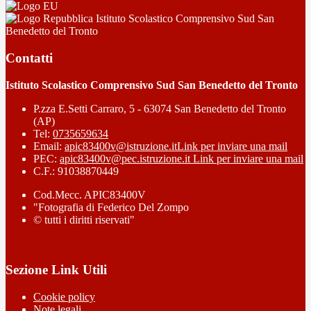
Istituto Scolastico Comprensivo Sud San
Benedetto del Tronto
Contatti
Istituto Scolastico Comprensivo Sud San Benedetto del Tronto
P.zza E.Setti Carraro, 5 - 63074 San Benedetto del Tronto
(AP)
Tel:
0735659634
Email:
apic83400v@istruzione.it
Link per inviare una mail
PEC:
apic83400v@pec.istruzione.it
Link per inviare una mail
C.F.: 91038870449
Cod.Mecc. APIC83400V
"Fotografia di Federico Del Zompo
© tutti i diritti riservati"
Sezione Link Utili
Cookie policy
Note legali