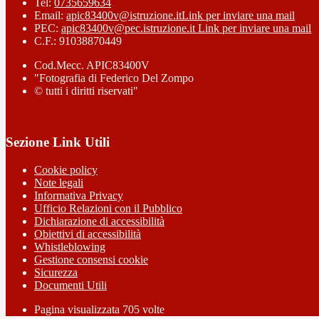
Tel:
0735659634
Email:
apic83400v@istruzione.it
Link per inviare una mail
PEC:
apic83400v@pec.istruzione.it
Link per inviare una mail
C.F.: 91038870449
Cod.Mecc. APIC83400V
"Fotografia di Federico Del Zompo
© tutti i diritti riservati"
Sezione Link Utili
Cookie policy
Note legali
Informativa Privacy
Ufficio Relazioni con il Pubblico
Dichiarazione di accessibilità
Obiettivi di accessibilità
Whistleblowing
Gestione consensi cookie
Sicurezza
Documenti Utili
Pagina visualizzata
705
volte