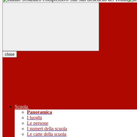
close
Scuola
Panoramica
I luoghi
Le persone
I numeri della scuola
Le carte della scuola