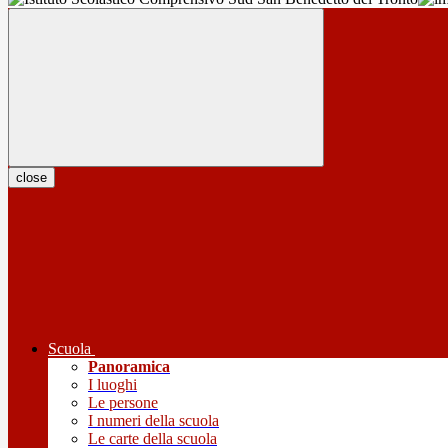
close
Scuola
Panoramica
I luoghi
Le persone
I numeri della scuola
Le carte della scuola