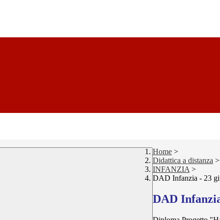
Home
>
Didattica a distanza
>
INFANZIA
>
DAD Infanzia - 23 g
DAD Infanzia
Diploma Progetto "H