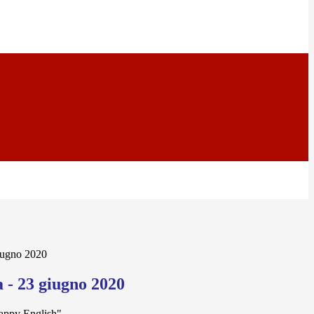
iugno 2020
 - 23 giugno 2020
appy English"